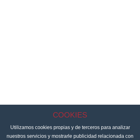
Aviso Legal
Política de Privacidad
Política de Cookies
COOKIES
Passatge Rovira I Virgili No 9 Piso 1, 08205 Sabadell, Spain
Utilizamos cookies propias y de terceros para analizar
nuestros servicios y mostrarle publicidad relacionada con
+34 935954199