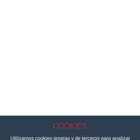
Aviso Legal
Política de Privacidad
Política de Cookies
COOKIES
Passatge Rovira I Virgili No 9 Piso 1, 08205 Sabadell, Spain
Utilizamos cookies propias y de terceros para analizar