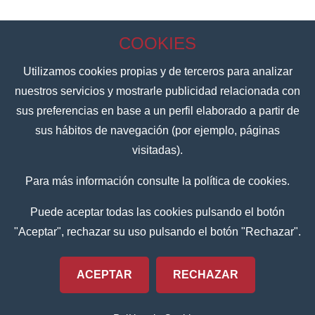
Política de Privacidad
COOKIES
Política de Cookies
Utilizamos cookies propias y de terceros para analizar
nuestros servicios y mostrarle publicidad relacionada con
sus preferencias en base a un perfil elaborado a partir de
Rua de João de Deus, nº741, 4100-462 Porto, Portugal
sus hábitos de navegación (por ejemplo, páginas
+351 221110553
visitadas).
info@bsanimal.co.uk
Para más información consulte la política de cookies.
Puede aceptar todas las cookies pulsando el botón
"Aceptar", rechazar su uso pulsando el botón "Rechazar".
Copyright ©
Animal Blood Bank
. All rights
2011 - 2026
reserved.
ACEPTAR
RECHAZAR